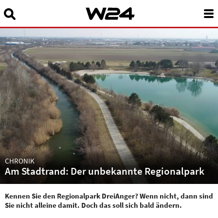
Suchbegriff eingeben:
News
24 Stunden Wien
Sendungen A-Z
Programm
W24Smart
Podcasts
CHRONIK
Am Stadtrand: Der unbekannte Regionalpark
Service
Kennen Sie den Regionalpark DreiAnger? Wenn nicht, dann sind
Sie nicht alleine damit. Doch das soll sich bald ändern.
Über uns