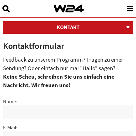
Suchbegriff eingeben:
News
KONTAKT
24 Stunden Wien
Kontaktformular
Sendungen A-Z
Feedback zu unserem Programm? Fragen zu einer
Sendung? Oder einfach nur mal "Hallo" sagen? -
Programm
Keine Scheu, schreiben Sie uns einfach eine
W24Smart
Nachricht. Wir freuen uns!
Podcasts
Name:
Service
E-Mail:
Über uns