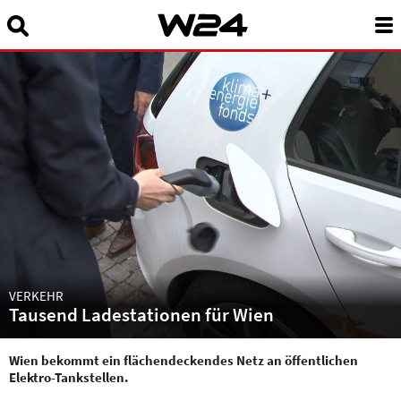
Suchbegriff eingeben:
News
24 Stunden Wien
Sendungen A-Z
Programm
W24Smart
Podcasts
VERKEHR
Tausend Ladestationen für Wien
Service
Wien bekommt ein flächendeckendes Netz an öffentlichen
Elektro-Tankstellen.
Über uns