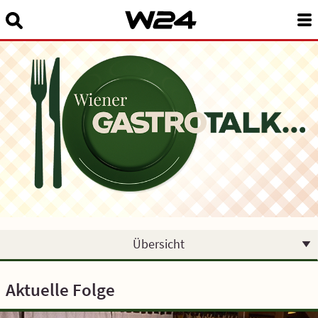
Suchbegriff eingeben:
News
24 Stunden Wien
Sendungen A-Z
Programm
W24Smart
Podcasts
Übersicht
Service
Aktuelle Folge
Über uns