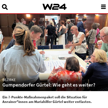
Suchbegriff eingeben:
News
24 Stunden Wien
Sendungen A-Z
Programm
W24Smart
Podcasts
BEZIRKE
Gumpendorfer Gürtel: Wie geht es weiter?
Service
Ein 7-Punkte-Maßnahmenpaket soll die Situation für
Anrainer*innen am Mariahilfer Gürtel weiter entlasten.
Über uns