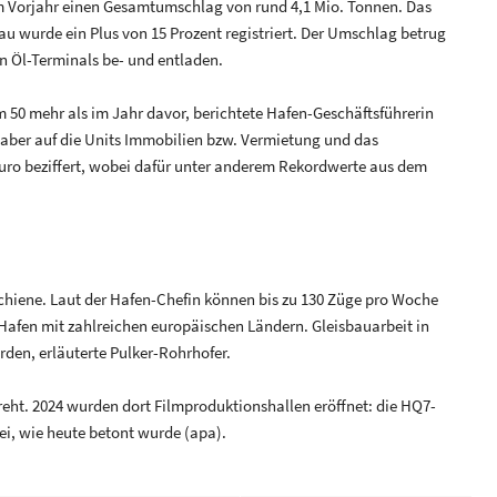
m Vorjahr einen Gesamtumschlag von rund 4,1 Mio. Tonnen. Das
bau wurde ein Plus von 15 Prozent registriert. Der Umschlag betrug
en Öl-Terminals be- und entladen.
50 mehr als im Jahr davor, berichtete Hafen-Geschäftsführerin
 aber auf die Units Immobilien bzw. Vermietung und das
uro beziffert, wobei dafür unter anderem Rekordwerte aus dem
Schiene. Laut der Hafen-Chefin können bis zu 130 Züge pro Woche
Hafen mit zahlreichen europäischen Ländern. Gleisbauarbeit in
den, erläuterte Pulker-Rohrhofer.
ht. 2024 wurden dort Filmproduktionshallen eröffnet: die HQ7-
ei, wie heute betont wurde (apa).