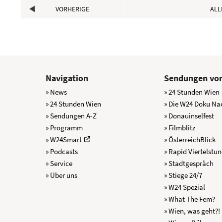
VORHERIGE
ALL
Navigation
Sendungen von
» News
» 24 Stunden Wien
» 24 Stunden Wien
» Die W24 Doku Na
» Sendungen A-Z
» Donauinselfest
» Programm
» Filmblitz
» W24Smart
» ÖsterreichBlick
» Podcasts
» Rapid Viertelstu
» Service
» Stadtgespräch
» Über uns
» Stiege 24/7
» W24 Spezial
» What The Fem?
» Wien, was geht?!