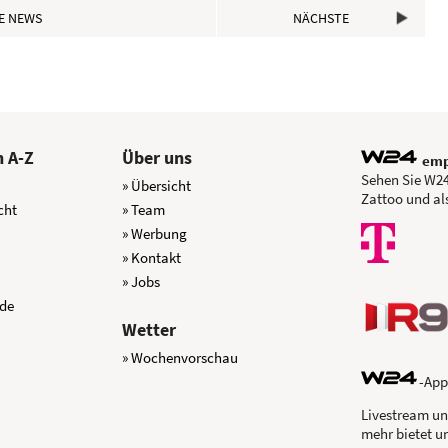
E NEWS
NÄCHSTE
 A-Z
Über uns
emp
Sehen Sie W24
» Übersicht
Zattoo und al
cht
» Team
» Werbung
» Kontakt
» Jobs
nde
Wetter
» Wochenvorschau
-App
Livestream un
mehr bietet u