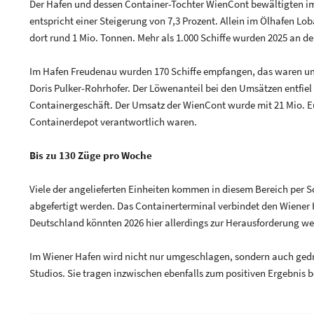
Der Hafen und dessen Container-Tochter WienCont bewältigten i
entspricht einer Steigerung von 7,3 Prozent. Allein im Ölhafen Lo
dort rund 1 Mio. Tonnen. Mehr als 1.000 Schiffe wurden 2025 an d
Im Hafen Freudenau wurden 170 Schiffe empfangen, das waren um 
Doris Pulker-Rohrhofer. Der Löwenanteil bei den Umsätzen entfiel
Containergeschäft. Der Umsatz der WienCont wurde mit 21 Mio. E
Containerdepot verantwortlich waren.
Bis zu 130 Züge pro Woche
Viele der angelieferten Einheiten kommen in diesem Bereich per 
abgefertigt werden. Das Containerterminal verbindet den Wiener 
Deutschland könnten 2026 hier allerdings zur Herausforderung wer
Im Wiener Hafen wird nicht nur umgeschlagen, sondern auch gedre
Studios. Sie tragen inzwischen ebenfalls zum positiven Ergebnis b