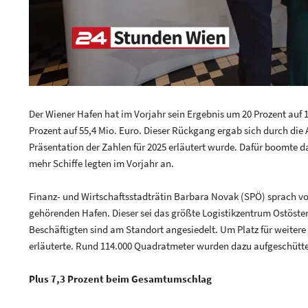
Der Wiener Hafen hat im Vorjahr sein Ergebnis um 20 Prozent auf 
Prozent auf 55,4 Mio. Euro. Dieser Rückgang ergab sich durch die
Präsentation der Zahlen für 2025 erläutert wurde. Dafür boomte d
mehr Schiffe legten im Vorjahr an.
Finanz- und Wirtschaftsstadträtin Barbara Novak (SPÖ) sprach vo
gehörenden Hafen. Dieser sei das größte Logistikzentrum Ostöste
Beschäftigten sind am Standort angesiedelt. Um Platz für weiter
erläuterte. Rund 114.000 Quadratmeter wurden dazu aufgeschütte
Plus 7,3 Prozent beim Gesamtumschlag