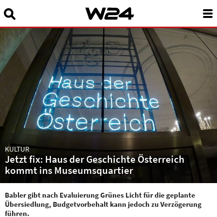
Suchbegriff eingeben:
News
24 Stunden Wien
Sendungen A-Z
Programm
W24Smart
KULTUR
Jetzt fix: Haus der Geschichte Österreich
Podcasts
kommt ins Museumsquartier
Service
Babler gibt nach Evaluierung Grünes Licht für die geplante
Übersiedlung, Budgetvorbehalt kann jedoch zu Verzögerung
Über uns
führen.