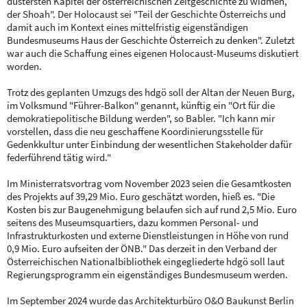
düstersten Kapitel der österreichischen Zeitgeschichte zu widmen,
der Shoah". Der Holocaust sei "Teil der Geschichte Österreichs und
damit auch im Kontext eines mittelfristig eigenständigen
Bundesmuseums Haus der Geschichte Österreich zu denken". Zuletzt
war auch die Schaffung eines eigenen Holocaust-Museums diskutiert
worden.
Trotz des geplanten Umzugs des hdgö soll der Altan der Neuen Burg,
im Volksmund "Führer-Balkon" genannt, künftig ein "Ort für die
demokratiepolitische Bildung werden", so Babler. "Ich kann mir
vorstellen, dass die neu geschaffene Koordinierungsstelle für
Gedenkkultur unter Einbindung der wesentlichen Stakeholder dafür
federführend tätig wird."
Im Ministerratsvortrag vom November 2023 seien die Gesamtkosten
des Projekts auf 39,29 Mio. Euro geschätzt worden, hieß es. "Die
Kosten bis zur Baugenehmigung belaufen sich auf rund 2,5 Mio. Euro
seitens des Museumsquartiers, dazu kommen Personal- und
Infrastrukturkosten und externe Dienstleistungen in Höhe von rund
0,9 Mio. Euro aufseiten der ÖNB." Das derzeit in den Verband der
Österreichischen Nationalbibliothek eingegliederte hdgö soll laut
Regierungsprogramm ein eigenständiges Bundesmuseum werden.
Im September 2024 wurde das Architekturbüro O&O Baukunst Berlin