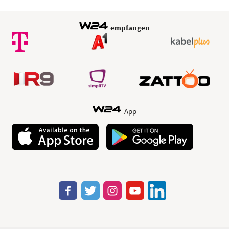
empfangen
-App