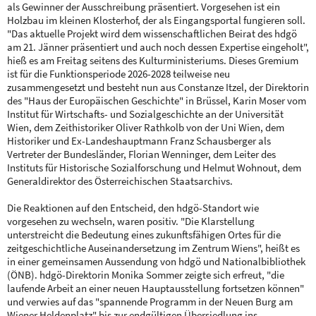
als Gewinner der Ausschreibung präsentiert. Vorgesehen ist ein
Holzbau im kleinen Klosterhof, der als Eingangsportal fungieren soll.
"Das aktuelle Projekt wird dem wissenschaftlichen Beirat des hdgö
am 21. Jänner präsentiert und auch noch dessen Expertise eingeholt",
hieß es am Freitag seitens des Kulturministeriums. Dieses Gremium
ist für die Funktionsperiode 2026-2028 teilweise neu
zusammengesetzt und besteht nun aus Constanze Itzel, der Direktorin
des "Haus der Europäischen Geschichte" in Brüssel, Karin Moser vom
Institut für Wirtschafts- und Sozialgeschichte an der Universität
Wien, dem Zeithistoriker Oliver Rathkolb von der Uni Wien, dem
Historiker und Ex-Landeshauptmann Franz Schausberger als
Vertreter der Bundesländer, Florian Wenninger, dem Leiter des
Instituts für Historische Sozialforschung und Helmut Wohnout, dem
Generaldirektor des Österreichischen Staatsarchivs.
Die Reaktionen auf den Entscheid, den hdgö-Standort wie
vorgesehen zu wechseln, waren positiv. "Die Klarstellung
unterstreicht die Bedeutung eines zukunftsfähigen Ortes für die
zeitgeschichtliche Auseinandersetzung im Zentrum Wiens", heißt es
in einer gemeinsamen Aussendung von hdgö und Nationalbibliothek
(ÖNB). hdgö-Direktorin Monika Sommer zeigte sich erfreut, "die
laufende Arbeit an einer neuen Hauptausstellung fortsetzen können"
und verwies auf das "spannende Programm in der Neuen Burg am
Wiener Heldenplatz" bis zur endgültigen Übersiedlung ins