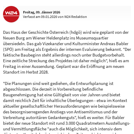
Freitag, 09. Jänner 2026
Verfasst
am 09.01.2026
von W24 Redaktion
Das Haus der Geschichte Österreich (hdgö) wird wie geplant von der
Neuen Burg am Wiener Heldenplatz ins Museumsquartier
übersiedeln. Das gab Vizekanzler und Kulturminister Andreas Babler
(SPÖ) am Freitag als Ergebnis der internen Evaluierung bekannt. "Der
faktische Baubeginn steht allerdings noch unter Budgetvorbehalt.
Eine zeitliche Streckung des Projektes ist daher möglich", hieß es am
Freitag in einer Aussendung. Geplant war die Eröffnung am neuen
Standort im Herbst 2028.
"Die Planungen sind weit gediehen, die Entwurfsplanung ist
abgeschlossen. Die derzeit in Vorbereitung befindliche
Baugenehmigung hat eine Gültigkeit von vier Jahren und bietet
damit reichlich Zeit für inhaltliche Überlegungen - etwa im Kontext
aktueller gesellschaftlicher Herausforderungen wie beispielsweise
des besorgniserregenden Anstiegs von Antisemitismus und der
Verbreitung autoritären Gedankenguts", hieß es weiter. Für Babler
bietet der neue Standort mit rund 3.000 Quadratmetern Ausstellungs-
und Vermittlungsfläche "auch die Möglichkeit, sich intensiv dem