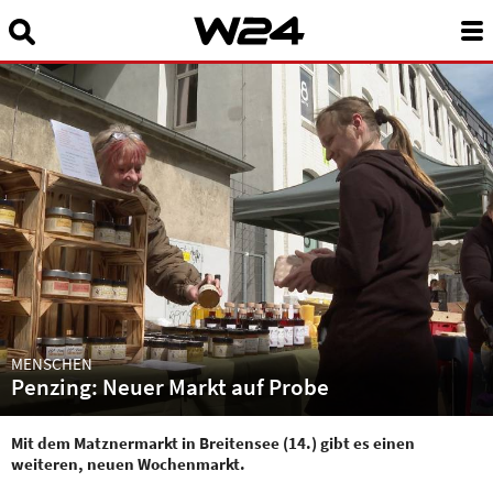
Suchbegriff eingeben:
News
24 Stunden Wien
Sendungen A-Z
Programm
W24Smart
Podcasts
MENSCHEN
Penzing: Neuer Markt auf Probe
Service
Mit dem Matznermarkt in Breitensee (14.) gibt es einen
weiteren, neuen Wochenmarkt.
Über uns