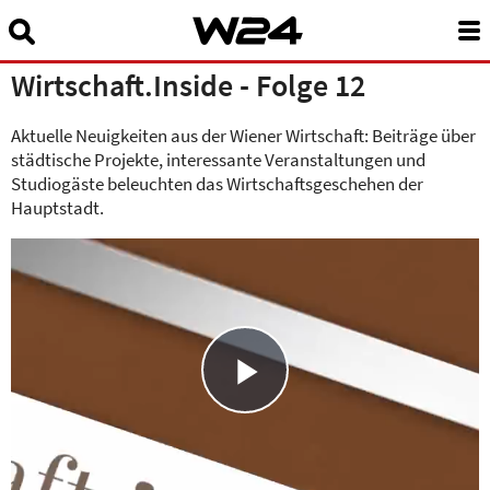
Suchbegriff eingeben:
Wirtschaft.Inside - Folge 12
News
Aktuelle Neuigkeiten aus der Wiener Wirtschaft: Beiträge über
24 Stunden Wien
städtische Projekte, interessante Veranstaltungen und
Studiogäste beleuchten das Wirtschaftsgeschehen der
Sendungen A-Z
Hauptstadt.
Programm
W24Smart
Podcasts
Play
Service
Über uns