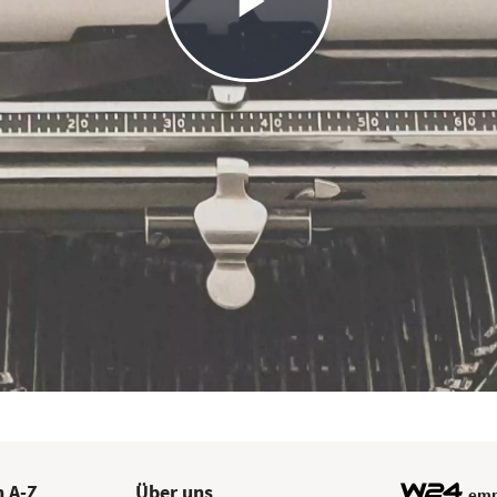
Play
Video
 A-Z
Über uns
emp