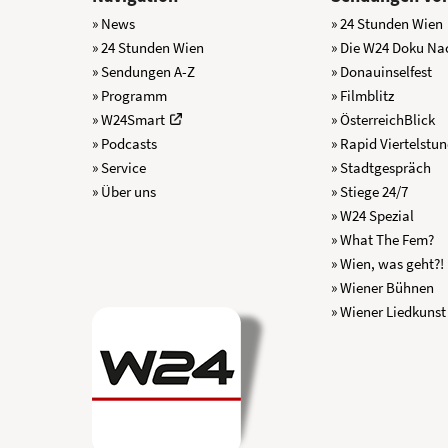
» News
» 24 Stunden Wien
» 24 Stunden Wien
» Die W24 Doku Na
» Sendungen A-Z
» Donauinselfest
» Programm
» Filmblitz
» W24Smart
» ÖsterreichBlick
» Podcasts
» Rapid Viertelstu
» Service
» Stadtgespräch
» Über uns
» Stiege 24/7
» W24 Spezial
» What The Fem?
» Wien, was geht?!
» Wiener Bühnen
» Wiener Liedkunst