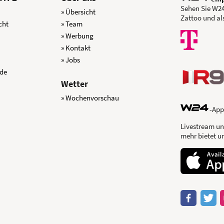
Sehen Sie W24
» Übersicht
Zattoo und al
cht
» Team
» Werbung
» Kontakt
» Jobs
nde
Wetter
» Wochenvorschau
-App
Livestream un
mehr bietet u