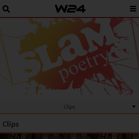
Suchbegriff eingeben:
News
24 Stunden Wien
Sendungen A-Z
Programm
W24Smart
Podcasts
Clips
Service
Clips
Über uns