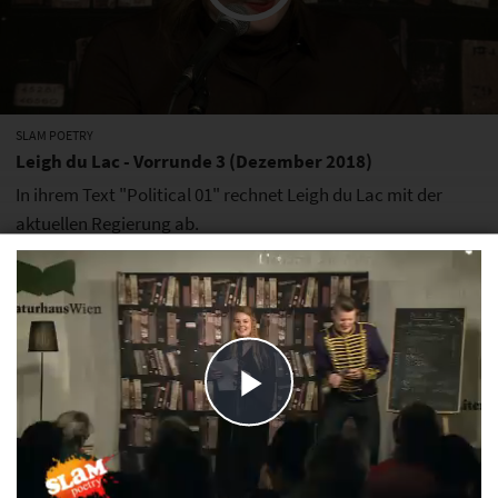
SLAM POETRY
Leigh du Lac - Vorrunde 3 (Dezember 2018)
In ihrem Text "Political 01" rechnet Leigh du Lac mit der
aktuellen Regierung ab.
Play