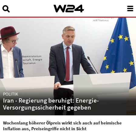
Suchbegriff eingeben:
News
24 Stunden Wien
Sendungen A-Z
Programm
W24Smart
POLITIK
Podcasts
Iran - Regierung beruhigt: Energie-
Versorgungssicherheit gegeben
Service
Wochenlang höherer Ölpreis wirkt sich auch auf heimische
Über uns
Inflation aus, Preiseingriffe nicht in Sicht