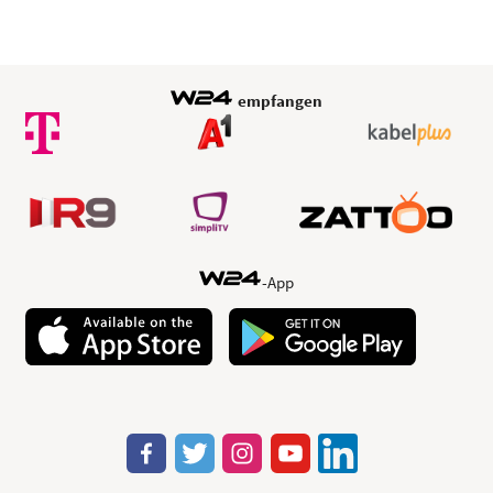
empfangen
-App