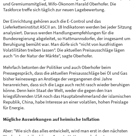
und Gremiumsmitglied, Wifo-Ökonom Harald Oberhofer. Die
Taskforce treffe sich täglich zur neuen Lagebewertung.
Der Einrichtung gehören auch die E-Control und das
Lieferketteninstitut ASCII an. 18 Indikatoren werden bei jeder Sitzung
analysiert. Daraus werden Handlungsempfehlungen für die
Bundesregierung abgeleitet, so Hattmannsdorfer, der insgesamt um
Beruhigung bemüht war. Man dürfe sich "nicht von kurzfristigen
Volatilitäten treiben lassen". Die aktuellen Preisausschläge lägen
auch "in der Natur der Märkte", sagte Oberhofer.
Mehrfach betonten der Politiker und auch Oberhofer beim
Pressegespräch, dass die aktuellen Preisausschläge bei Öl und Gas
bisher keineswegs an Anstiege der vergangenen drei Jahre
heranreichen, dass sich die Lage auch recht rasch wieder beruhigen
könne. Denn kein Staat der Welt, weder die gegen den Iran
kriegsführenden USA noch das Hauptabnehmerland der islamischen
Republik, China, habe Interesse an einer volatilen, hohen Preislage
für Energie.
Mögliche Auswirkungen auf heimische Inflation
Aber: "Wie sich das alles entwickelt, wird man erst in den nächsten