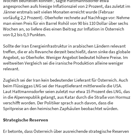
Wochen beurteilen können", sagte Hattmannsdorfer etwa
angesprochen aufs hiesige Inflationsziel von 2 Prozent, das zuletzt im
Jänner erstmals seit vielen Monaten erreicht wurde (Februar
vorläufig 2,2 Prozent). Oberhofer rechnete auf Nachfrage vor: Nehme
man einen Preis für ein Barrel Rohöl von 90 bis 110 Dollar über sechs
Wochen an, so liefere dies einen Beitrag zur Inflation in Österreich
von 0,2 bis 0,3 Punkten.
Sollte der Iran Energieinfrastruktur in arabischen Ländern relevant
treffen, die er als Revanche derzeit beschießt, dann sinke das globale
Angebot, so Oberhofer. Weniger Angebot bedeutet höhere Preise. Im
weltweiten Vergleich sei die iranische Produktion alleine weniger
relevant.
Zugleich sei der Iran kein bedeutender Lieferant für Österreich. Auch
beim Flüssiggas LNG sei der Hauptlieferant mittlerweile die USA.
Laut Hattmannsdorfer seien zuletzt nur etwa 15 Prozent des LNG, das
in die Alpenrepublik gelangt, aus Katar durch die Straße von Hormuz
verschifft worden. Der Politiker sprach auch davon, dass die
Spritpreise an den heimischen Zapfsäulen beobachtet würden.
Strategische Reserven
Er betonte, dass Österreich über ausreichende strategische Reserven