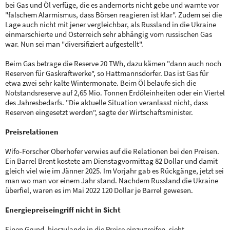
bei Gas und Öl verfüge, die es andernorts nicht gebe und warnte vor
"falschem Alarmismus, dass Börsen reagieren ist klar". Zudem sei die
Lage auch nicht mit jener vergleichbar, als Russland in die Ukraine
einmarschierte und Österreich sehr abhängig vom russischen Gas
war. Nun sei man "diversifiziert aufgestellt".
Beim Gas betrage die Reserve 20 TWh, dazu kämen "dann auch noch
Reserven für Gaskraftwerke", so Hattmannsdorfer. Das ist Gas für
etwa zwei sehr kalte Wintermonate. Beim Öl belaufe sich die
Notstandsreserve auf 2,65 Mio. Tonnen Erdöleinheiten oder ein Viertel
des Jahresbedarfs. "Die aktuelle Situation veranlasst nicht, dass
Reserven eingesetzt werden", sagte der Wirtschaftsminister.
Preisrelationen
Wifo-Forscher Oberhofer verwies auf die Relationen bei den Preisen.
Ein Barrel Brent kostete am Dienstagvormittag 82 Dollar und damit
gleich viel wie im Jänner 2025. Im Vorjahr gab es Rückgänge, jetzt sei
man wo man vor einem Jahr stand. Nachdem Russland die Ukraine
überfiel, waren es im Mai 2022 120 Dollar je Barrel gewesen.
Energiepreiseingriff nicht in Sicht
Einen Grund, hierzulande in die Preise einzugreifen, sieht