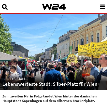
Suchbegriff eingeben:
News
24 Stunden Wien
Sendungen A-Z
Programm
W24Smart
Podcasts
GESELLSCHAFT
Lebenswerteste Stadt: Silber-Platz für Wien
Service
Zum zweiten Mal in Folge landet Wien hinter der dänischen
Hauptstadt Kopenhagen auf dem silbernen Stockerlplatz.
Über uns