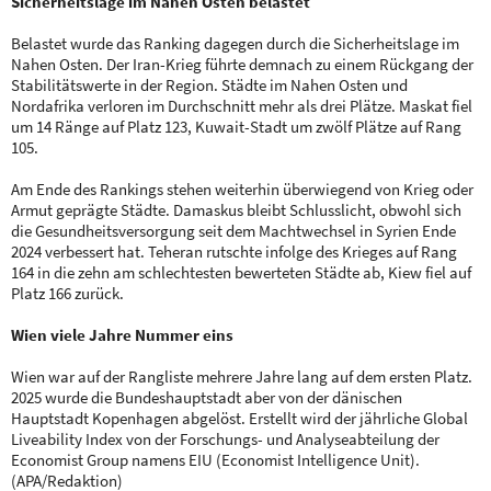
Sicherheitslage im Nahen Osten belastet
Belastet wurde das Ranking dagegen durch die Sicherheitslage im
Nahen Osten. Der Iran-Krieg führte demnach zu einem Rückgang der
Stabilitätswerte in der Region. Städte im Nahen Osten und
Nordafrika verloren im Durchschnitt mehr als drei Plätze. Maskat fiel
um 14 Ränge auf Platz 123, Kuwait-Stadt um zwölf Plätze auf Rang
105.
Am Ende des Rankings stehen weiterhin überwiegend von Krieg oder
Armut geprägte Städte. Damaskus bleibt Schlusslicht, obwohl sich
die Gesundheitsversorgung seit dem Machtwechsel in Syrien Ende
2024 verbessert hat. Teheran rutschte infolge des Krieges auf Rang
164 in die zehn am schlechtesten bewerteten Städte ab, Kiew fiel auf
Platz 166 zurück.
Wien viele Jahre Nummer eins
Wien war auf der Rangliste mehrere Jahre lang auf dem ersten Platz.
2025 wurde die Bundeshauptstadt aber von der dänischen
Hauptstadt Kopenhagen abgelöst. Erstellt wird der jährliche Global
Liveability Index von der Forschungs- und Analyseabteilung der
Economist Group namens EIU (Economist Intelligence Unit).
(APA/Redaktion)